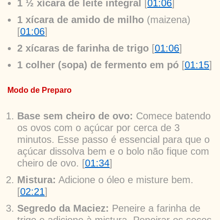
1 ½ xícara de leite integral
[
01:06
]
1 xícara de amido de milho
(maizena)
[
01:06
]
2 xícaras de farinha de trigo
[
01:06
]
1 colher (sopa) de fermento em pó
[
01:15
]
Modo de Preparo
Base sem cheiro de ovo:
Comece batendo
os ovos com o açúcar por cerca de 3
minutos. Esse passo é essencial para que o
açúcar dissolva bem e o bolo não fique com
cheiro de ovo. [
01:34
]
Mistura:
Adicione o óleo e misture bem.
[
02:21
]
Segredo da Maciez:
Peneire a farinha de
trigo e adicione à mistura. Peneirar os secos