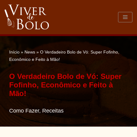
Pular
para
o
conteúdo
Início
»
News
»
O Verdadeiro Bolo de Vó: Super Fofinho,
Econômico e Feito à Mão!
O Verdadeiro Bolo de Vó: Super
Fofinho, Econômico e Feito à
Mão!
Como Fazer
,
Receitas