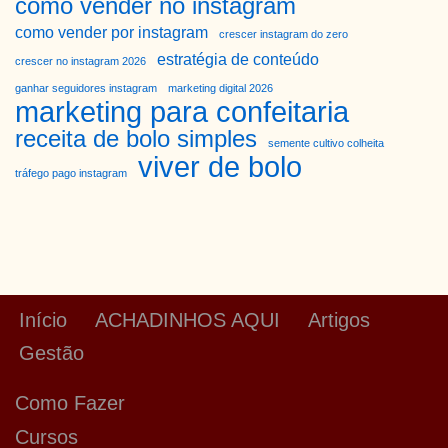
como vender no instagram
como vender por instagram
crescer instagram do zero
estratégia de conteúdo
crescer no instagram 2026
ganhar seguidores instagram
marketing digital 2026
marketing para confeitaria
receita de bolo simples
semente cultivo colheita
viver de bolo
tráfego pago instagram
Início
ACHADINHOS AQUI
Artigos
Gestão
Como Fazer
Cursos