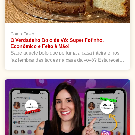
Como Fazer
O Verdadeiro Bolo de Vó: Super Fofinho,
Econômico e Feito à Mão!
Sabe aquele bolo que perfuma a casa inteira e nos
faz lembrar das tardes na casa da vovó? Esta recei…