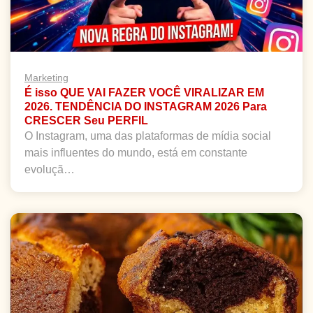
Marketing
É isso QUE VAI FAZER VOCÊ VIRALIZAR EM
2026. TENDÊNCIA DO INSTAGRAM 2026 Para
CRESCER Seu PERFIL
O Instagram, uma das plataformas de mídia social
mais influentes do mundo, está em constante
evoluçã…