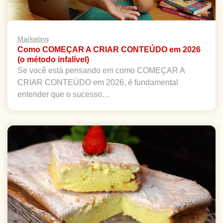
Marketing
Como COMEÇAR A CRIAR CONTEÚDO em 2026
(o método infalível)
Se você está pensando em como COMEÇAR A
CRIAR CONTEÚDO em 2026, é fundamental
entender que o sucesso…